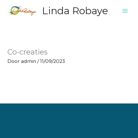
Ga
Linda Robaye
naar
de
inhoud
Co-creaties
Door
admin
/
11/09/2023