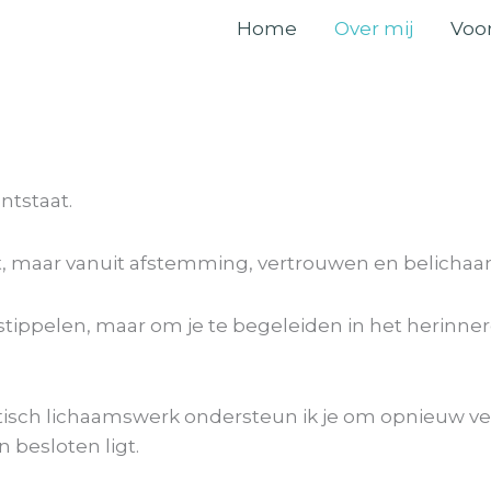
Home
Over mij
Voor
ntstaat.
cht, maar vanuit afstemming, vertrouwen en belich
te stippelen, maar om je te begeleiden in het herinn
getisch lichaamswerk ondersteun ik je om opnieuw v
 besloten ligt.