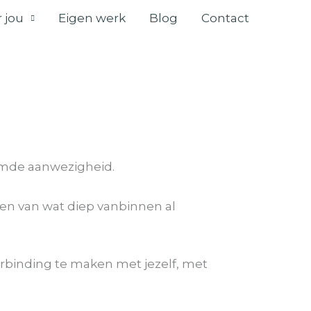
 jou
Eigen werk
Blog
Contact
aamde aanwezigheid.
eren van wat diep vanbinnen al
erbinding te maken met jezelf, met