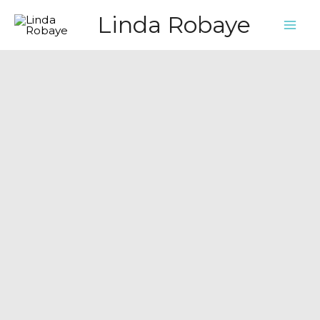
Ga
Linda Robaye
naar
de
inhoud